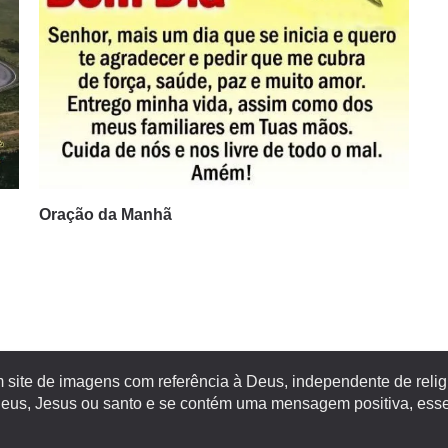
Oração da Manhã
site de imagens com referência à Deus, independente de religiã
s, Jesus ou santo e se contém uma mensagem positiva, esse 