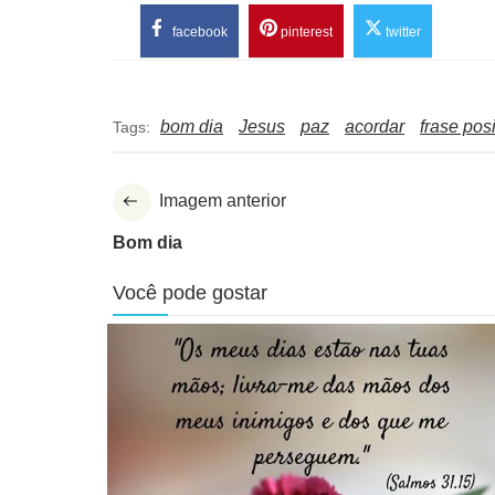
facebook
pinterest
twitter
bom dia
Jesus
paz
acordar
frase posi
Tags:
Imagem anterior
Bom dia
Você pode gostar