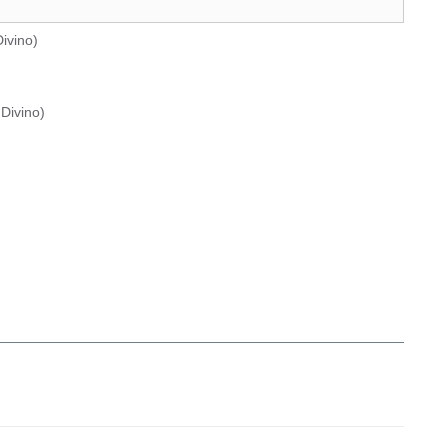
ivino
)
Divino
)