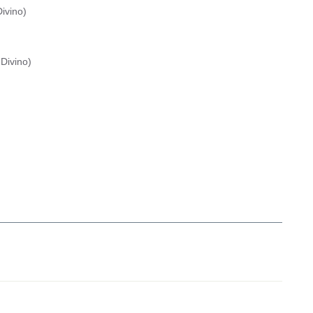
ivino
)
Divino
)