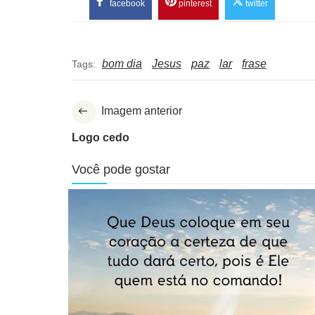
facebook
pinterest
twitter
bom dia
Jesus
paz
lar
frase
Tags:
Imagem anterior
Logo cedo
Você pode gostar