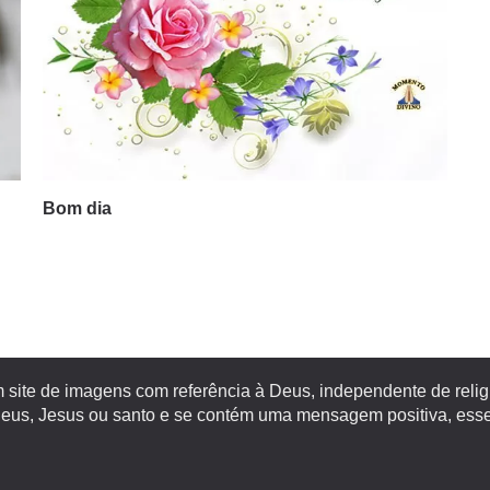
Bom dia
site de imagens com referência à Deus, independente de religiã
s, Jesus ou santo e se contém uma mensagem positiva, esse 