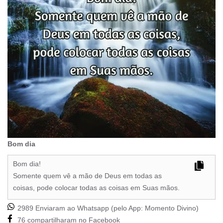
Bom dia
Bom dia!
Somente quem vê a mão de Deus em todas as
coisas, pode colocar todas as coisas em Suas mãos.
2989 Enviaram ao Whatsapp (pelo App:
Momento Divino
)
76 compartilharam no Facebook