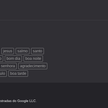
jesus
salmo
santo
o
bom dia
boa noite
 senhora
agradecimento
ulo
boa tarde
istradas do Google LLC.