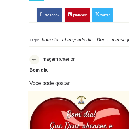
facebook
pinterest
twitter
bom dia
abençoado dia
Deus
mensage
Tags:
Imagem anterior
Bom dia
Você pode gostar