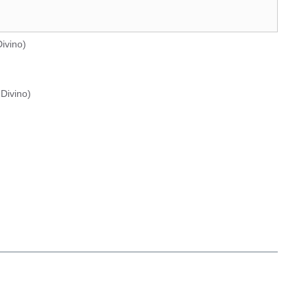
ivino
)
Divino
)