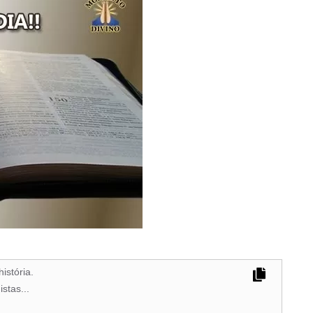
istória.
stas...