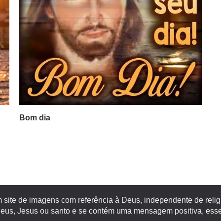
Bom dia
site de imagens com referência à Deus, independente de religiã
s, Jesus ou santo e se contém uma mensagem positiva, esse 