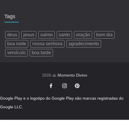
Tags
deus
jesus
salmo
santo
oração
bom dia
boa noite
nossa senhora
agradecimento
versículo
boa tarde
2026 🙏
Momento Divino
Google Play e o logotipo do Google Play são marcas registradas do
Google LLC.