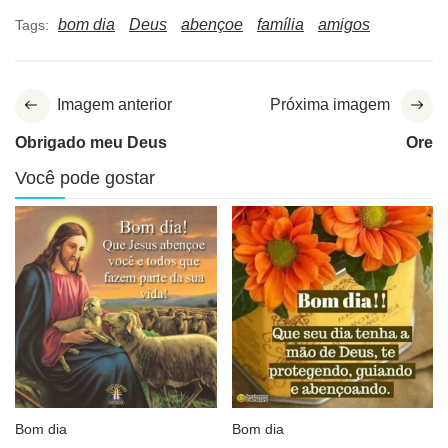
bom dia
Deus
abençoe
família
amigos
Tags:
Imagem anterior
Próxima imagem
Obrigado meu Deus
Ore
Você pode gostar
Bom dia
Bom dia