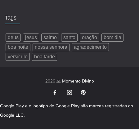
Tags
deus
jesus
salmo
santo
oração
bom dia
boa noite
nossa senhora
agradecimento
versículo
boa tarde
2026 🙏
Momento Divino
Google Play e o logotipo do Google Play são marcas registradas do
Google LLC.