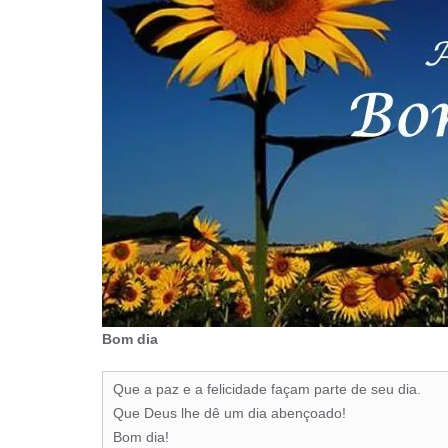
Bom dia
Que a paz e a felicidade façam parte de seu dia.
Que Deus lhe dê um dia abençoado!
Bom dia!