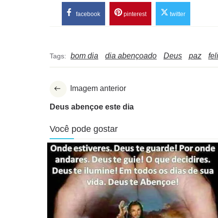
facebook
pinterest
twitter
bom dia
dia abençoado
Deus
paz
fe
Tags:
Imagem anterior
Deus abençoe este dia
Você pode gostar