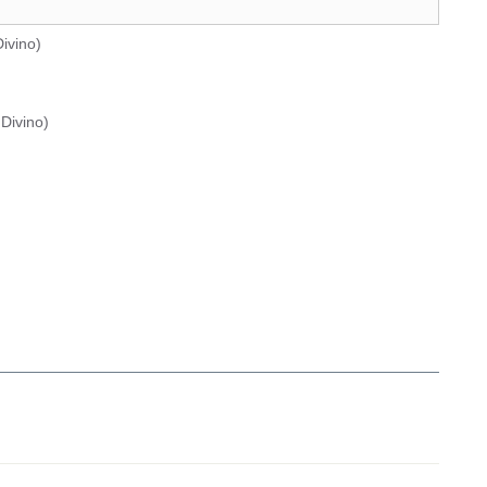
ivino
)
Divino
)