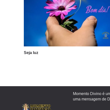
Seja luz
Momento Divino é um 
uma mensagem de Deu