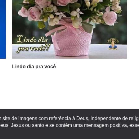
Lindo dia pra você
site de imagens com referência à Deus, independente de religiã
s, Jesus ou santo e se contém uma mensagem positiva, esse 