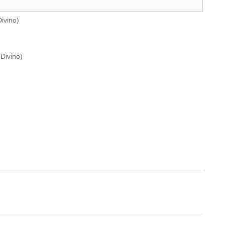
ivino
)
Divino
)