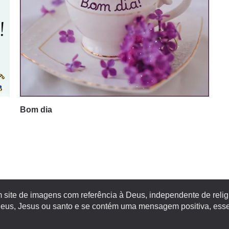
Bom dia
site de imagens com referência à Deus, independente de religiã
s, Jesus ou santo e se contém uma mensagem positiva, esse 