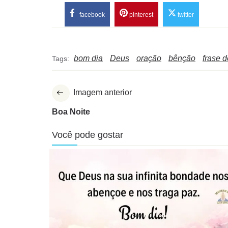
facebook
pinterest
twitter
bom dia
Deus
oração
bênção
frase d
Tags:
Imagem anterior
Boa Noite
Você pode gostar