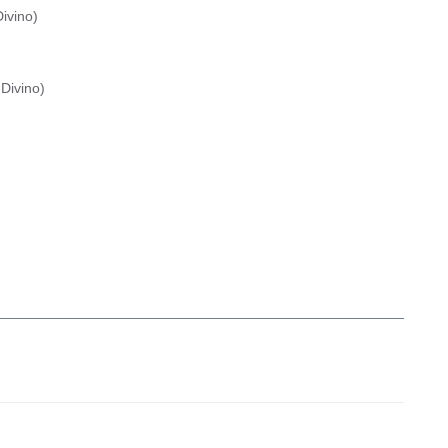
ivino
)
Divino
)