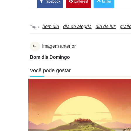
facebook
pinterest
twitter
bom dia
dia de alegria
dia de luz
grati
Tags:
Imagem anterior
Bom dia Domingo
Você pode gostar