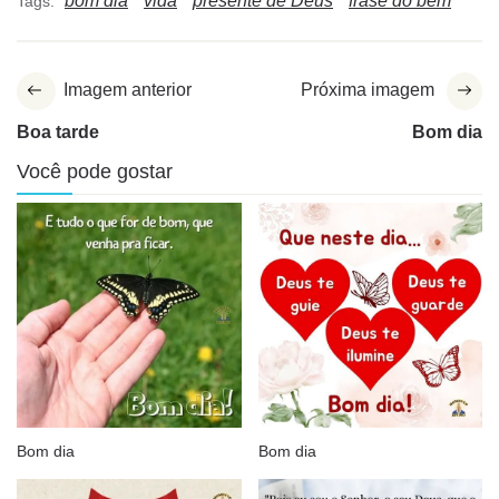
bom dia
vida
presente de Deus
frase do bem
Tags:
Imagem anterior
Próxima imagem
Boa tarde
Bom dia
Você pode gostar
Bom dia
Bom dia