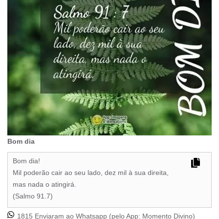
Bom dia
Bom dia!
Mil poderão cair ao seu lado, dez mil à sua direita,
mas nada o atingirá.
(Salmo 91.7)
1815 Enviaram ao Whatsapp (pelo App:
Momento Divino
)