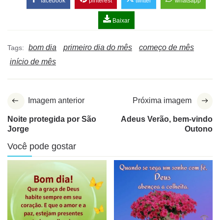
facebook
pinterest
twitter
whatsapp
Baixar
bom dia
primeiro dia do mês
começo de mês
Tags:
início de mês
Imagem anterior
Próxima imagem
Noite protegida por São
Adeus Verão, bem-vindo
Jorge
Outono
Você pode gostar