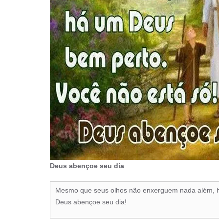
Deus abençoe seu dia
Mesmo que seus olhos não enxerguem nada além, h
Deus abençoe seu dia!