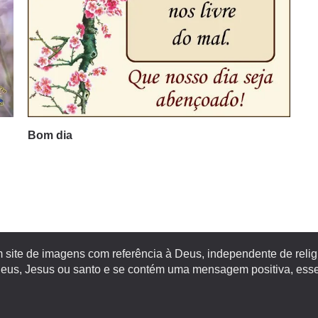
Bom dia
site de imagens com referência à Deus, independente de religiã
s, Jesus ou santo e se contém uma mensagem positiva, esse 