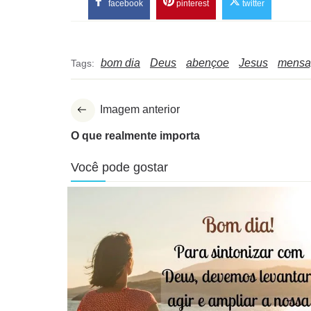
facebook
pinterest
twitter
bom dia
Deus
abençoe
Jesus
mensa
Tags:
Imagem anterior
O que realmente importa
Você pode gostar