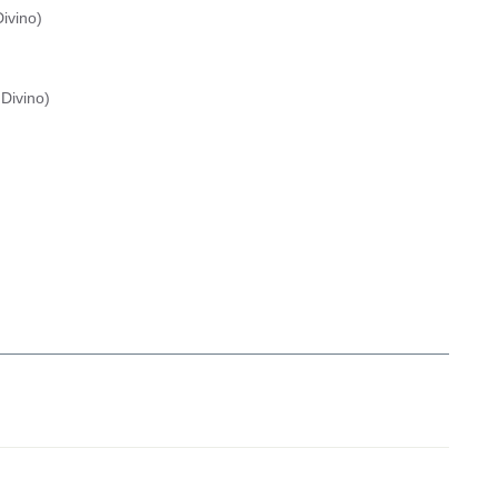
ivino
)
Divino
)