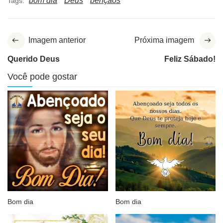
bom dia
Deus
bênçãos
Tags:
Imagem anterior
Próxima imagem
Querido Deus
Feliz Sábado!
Você pode gostar
Bom dia
Bom dia