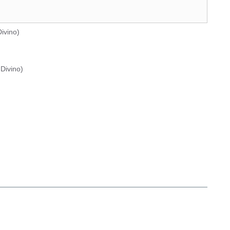
ivino
)
Divino
)