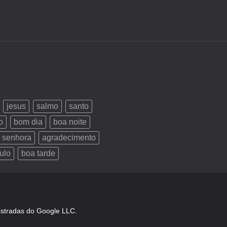
jesus
salmo
santo
o
bom dia
boa noite
 senhora
agradecimento
ulo
boa tarde
istradas do Google LLC.