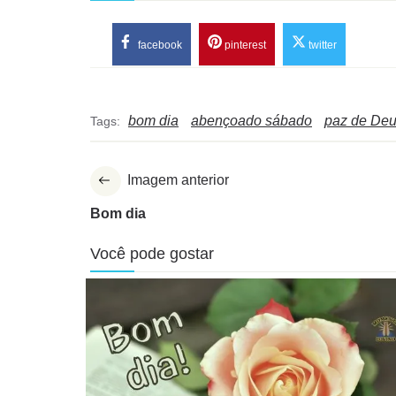
facebook
pinterest
twitter
bom dia
abençoado sábado
paz de De
Tags:
Imagem anterior
Bom dia
Você pode gostar