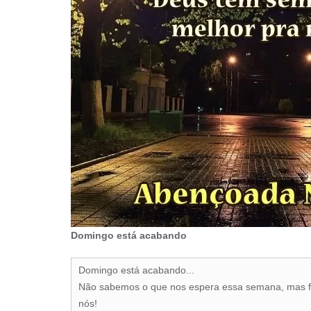
Domingo está acabando
Domingo está acabando...
Não sabemos o que nos espera essa semana, mas f
nós!