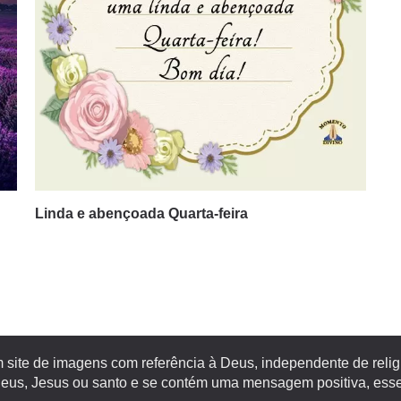
Linda e abençoada Quarta-feira
site de imagens com referência à Deus, independente de religiã
s, Jesus ou santo e se contém uma mensagem positiva, esse 