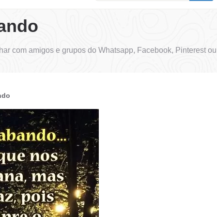
ando
ar com amigos e grupos do Whatsapp, Facebook, Pinterest ou 
ndo