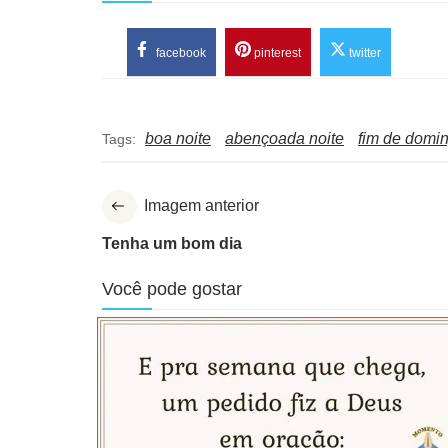
facebook
pinterest
twitter
boa noite
abençoada noite
fim de domi
Tags:
Imagem anterior
Tenha um bom dia
Você pode gostar