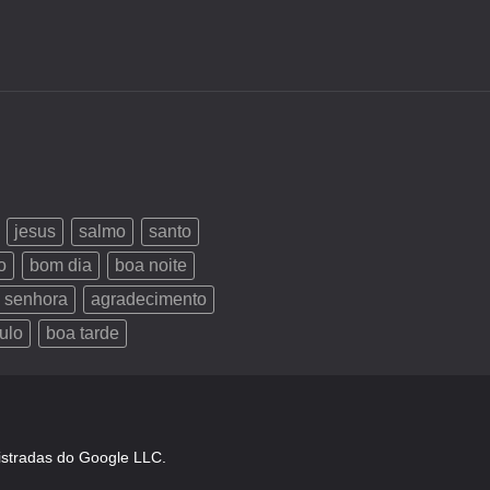
jesus
salmo
santo
o
bom dia
boa noite
 senhora
agradecimento
ulo
boa tarde
istradas do Google LLC.