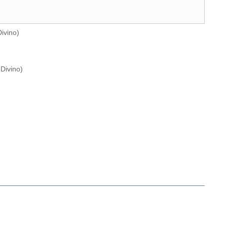
ivino
)
Divino
)