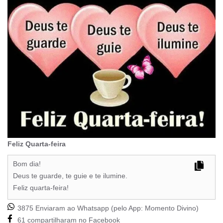
Feliz Quarta-feira
Bom dia!
Deus te guarde, te guie e te ilumine.
Feliz quarta-feira!
3875 Enviaram ao Whatsapp (pelo App:
Momento Divino
)
61 compartilharam no Facebook