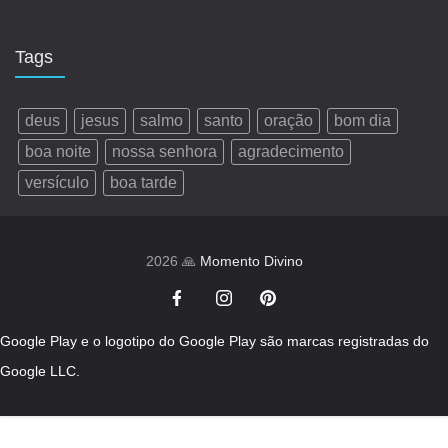
Tags
deus
jesus
salmo
santo
oração
bom dia
boa noite
nossa senhora
agradecimento
versículo
boa tarde
2026 🙏
Momento Divino
Google Play e o logotipo do Google Play são marcas registradas do
Google LLC.