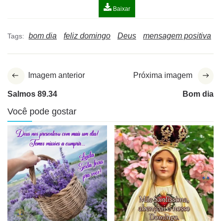
Baixar
bom dia
feliz domingo
Deus
mensagem positiva
Tags:
Imagem anterior
Próxima imagem
Salmos 89.34
Bom dia
Você pode gostar