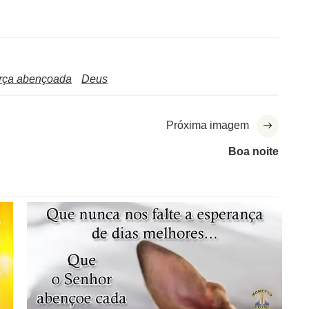
erça abençoada
Deus
Próxima imagem
Boa noite