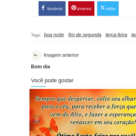
facebook
pinterest
twitter
boa noite
fim de segunda
terça-feira
t
Tags:
Imagem anterior
Bom dia
Você pode gostar