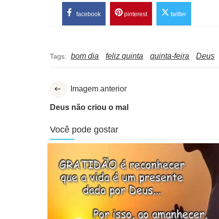
facebook
pinterest
twitter
bom dia
feliz quinta
quinta-feira
Deus
Tags:
Imagem anterior
Deus não criou o mal
Você pode gostar