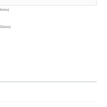
ivino
)
Divino
)