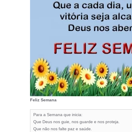
Feliz Semana
Para a Semana que inicia:
Que Deus nos guie, nos guarde e nos proteja.
Que não nos falte paz e saúde.