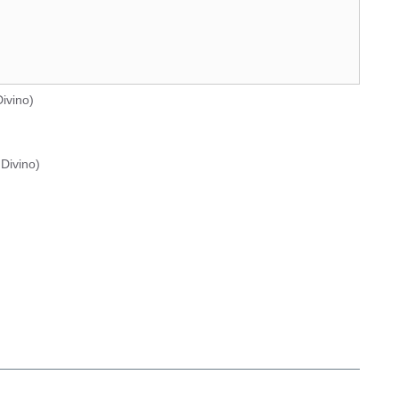
ivino
)
Divino
)