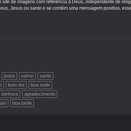
site de imagens com referência à Deus, independente de religiã
s, Jesus ou santo e se contém uma mensagem positiva, esse 
jesus
salmo
santo
o
bom dia
boa noite
 senhora
agradecimento
ulo
boa tarde