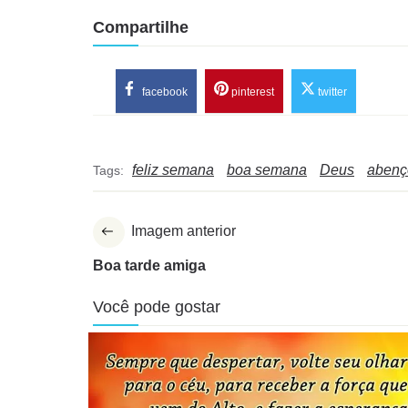
Compartilhe
facebook
pinterest
twitter
feliz semana
boa semana
Deus
abenç
Tags:
Imagem anterior
Boa tarde amiga
Você pode gostar