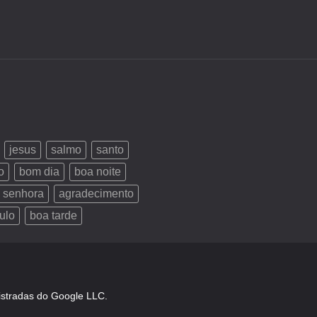
jesus
salmo
santo
o
bom dia
boa noite
 senhora
agradecimento
ulo
boa tarde
istradas do Google LLC.