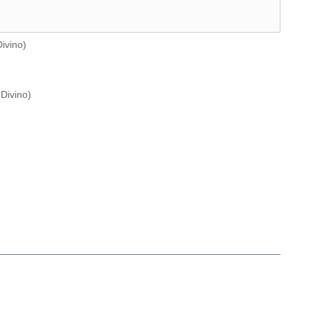
ivino
)
Divino
)