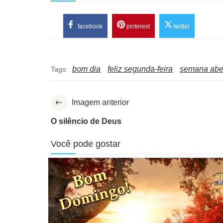
facebook
pinterest
twitter
bom dia
feliz segunda-feira
semana ab
Tags:
Imagem anterior
O silêncio de Deus
Você pode gostar