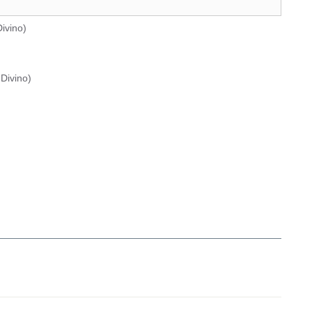
ivino
)
Divino
)