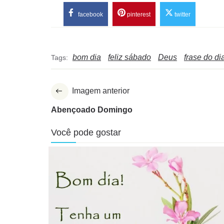
facebook
pinterest
twitter
bom dia
feliz sábado
Deus
frase do di
Tags:
Imagem anterior
Abençoado Domingo
Você pode gostar