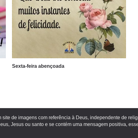
Sexta-feira abençoada
site de imagens com referência à Deus, independente de religiã
s, Jesus ou santo e se contém uma mensagem positiva, esse 