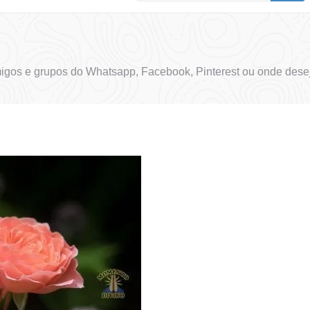
igos e grupos do Whatsapp, Facebook, Pinterest ou onde desej