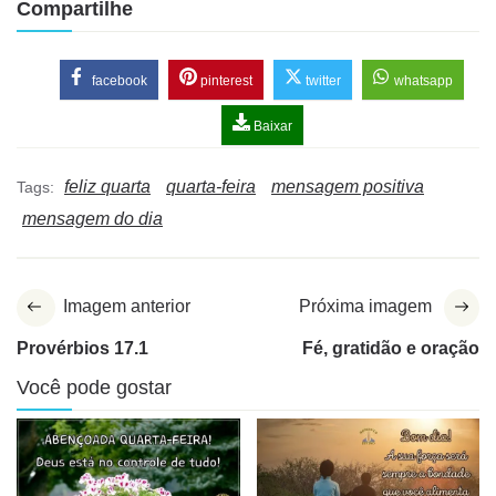
Compartilhe
facebook
pinterest
twitter
whatsapp
Baixar
feliz quarta
quarta-feira
mensagem positiva
Tags:
mensagem do dia
Imagem anterior
Próxima imagem
Provérbios 17.1
Fé, gratidão e oração
Você pode gostar