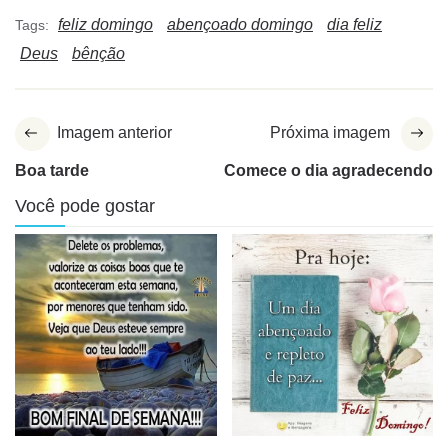
feliz domingo
abençoado domingo
dia feliz
Tags:
Deus
bênção
Imagem anterior
Próxima imagem
Boa tarde
Comece o dia agradecendo
Você pode gostar