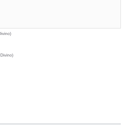
ivino
)
Divino
)