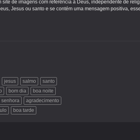
site de imagens com referência à Deus, independente de religiã
s, Jesus ou santo e se contém uma mensagem positiva, esse 
jesus
salmo
santo
o
bom dia
boa noite
 senhora
agradecimento
ulo
boa tarde