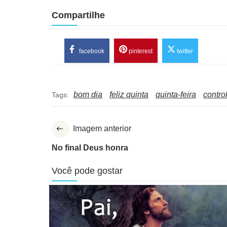
Compartilhe
facebook
pinterest
twitter
bom dia
feliz quinta
quinta-feira
contro
Tags:
Imagem anterior
No final Deus honra
Você pode gostar