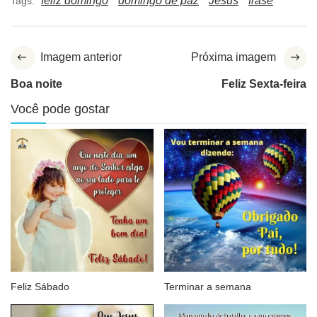
feliz domingo
domingo de paz
Jesus
frase
Tags:
Imagem anterior
Próxima imagem
Boa noite
Feliz Sexta-feira
Você pode gostar
Feliz Sábado
Terminar a semana