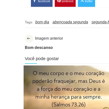
facebook
pinterest
twitter
bom dia
abençoada segunda
segunda-f
Tags:
Imagem anterior
Bom descanso
Você pode gostar