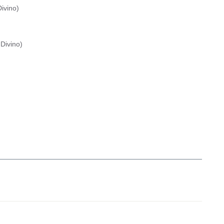
ivino
)
Divino
)