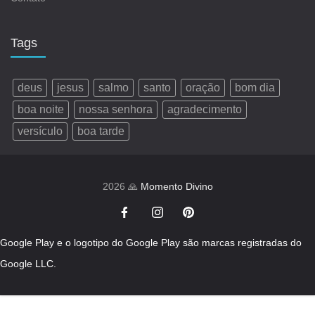
Tags
deus
jesus
salmo
santo
oração
bom dia
boa noite
nossa senhora
agradecimento
versículo
boa tarde
2026 🙏
Momento Divino
Google Play e o logotipo do Google Play são marcas registradas do
Google LLC.