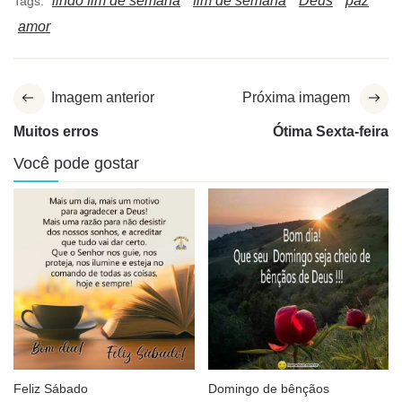
lindo fim de semana
fim de semana
Deus
paz
Tags:
amor
Imagem anterior
Próxima imagem
Muitos erros
Ótima Sexta-feira
Você pode gostar
Feliz Sábado
Domingo de bênçãos