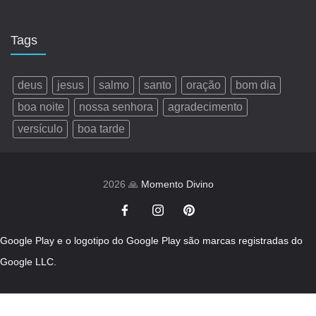
Tags
deus
jesus
salmo
santo
oração
bom dia
boa noite
nossa senhora
agradecimento
versículo
boa tarde
2026 🙏
Momento Divino
Google Play e o logotipo do Google Play são marcas registradas do
Google LLC.