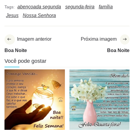
abençoada segunda
segunda-feira
família
Tags:
Jesus
Nossa Senhora
Imagem anterior
Próxima imagem
Boa Noite
Boa Noite
Você pode gostar