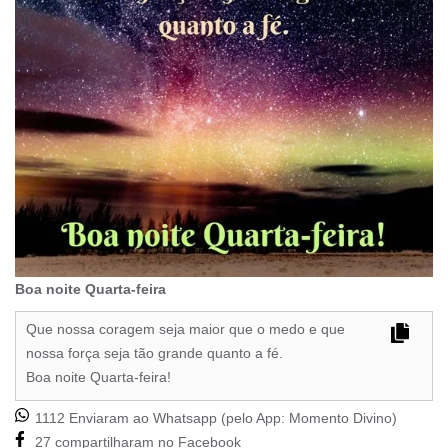
Boa noite Quarta-feira
Que nossa coragem seja maior que o medo e que
nossa força seja tão grande quanto a fé.
Boa noite Quarta-feira!
1112 Enviaram ao Whatsapp (pelo App:
Momento Divino
)
27 compartilharam no Facebook