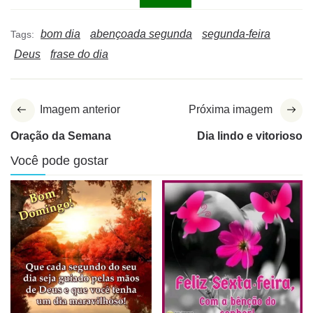
bom dia
abençoada segunda
segunda-feira
Tags:
Deus
frase do dia
Imagem anterior
Próxima imagem
Oração da Semana
Dia lindo e vitorioso
Você pode gostar