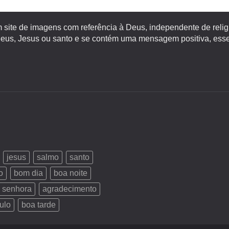
site de imagens com referência à Deus, independente de religiã
s, Jesus ou santo e se contém uma mensagem positiva, esse 
jesus
salmo
santo
o
bom dia
boa noite
 senhora
agradecimento
ulo
boa tarde