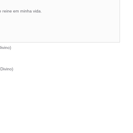
 reine em minha vida.
ivino
)
Divino
)