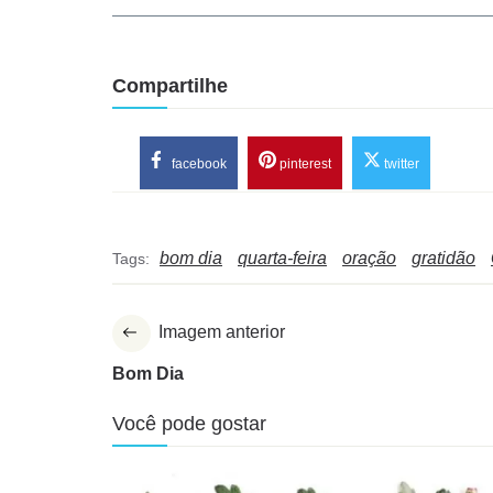
Compartilhe
facebook
pinterest
twitter
bom dia
quarta-feira
oração
gratidão
Tags:
Imagem anterior
Bom Dia
Você pode gostar