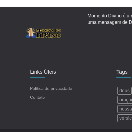
Momento Divino é um 
uma mensagem de Deu
Links Úteis
Tags
Política de privacidade
deus
Contato
oraçã
nossa
versíc