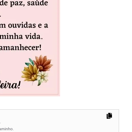
.
aminho.