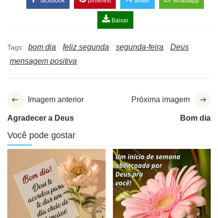
facebook
pinterest
twitter
whatsapp
Baixar
bom dia
feliz segunda
segunda-feira
Deus
Tags:
mensagem positiva
Imagem anterior
Próxima imagem
Agradecer a Deus
Bom dia
Você pode gostar