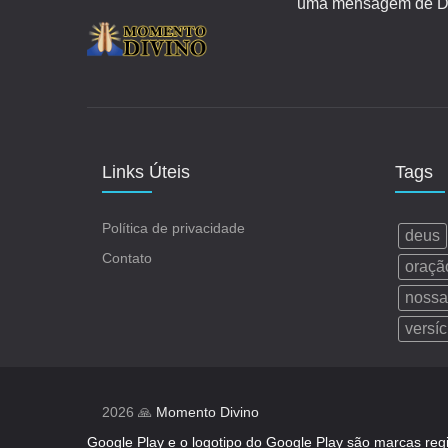
uma mensagem de Deu
Links Úteis
Tags
Política de privacidade
deus
Contato
oraçã
nossa
versíc
2026 🙏
Momento Divino
Google Play e o logotipo do Google Play são marcas reg