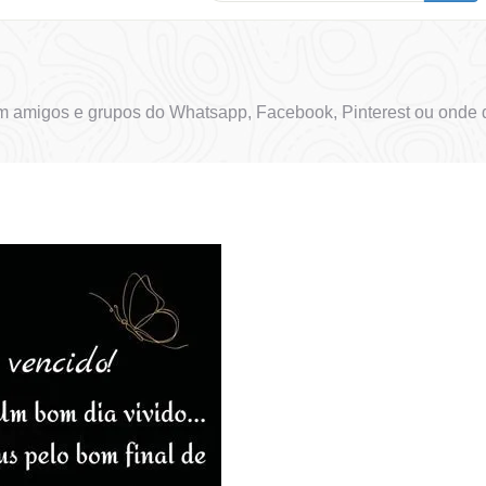
 amigos e grupos do Whatsapp, Facebook, Pinterest ou onde d