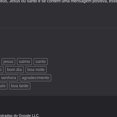
s, Jesus ou santo e se contém uma mensagem positiva, esse 
jesus
salmo
santo
o
bom dia
boa noite
 senhora
agradecimento
ulo
boa tarde
istradas do Google LLC.