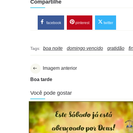
Compartilhe
facebook
pinterest
twitter
boa noite
domingo vencido
gratidão
f
Tags:
Imagem anterior
Boa tarde
Você pode gostar