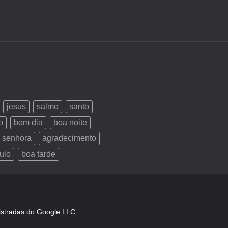
jesus
salmo
santo
o
bom dia
boa noite
 senhora
agradecimento
ulo
boa tarde
istradas do Google LLC.