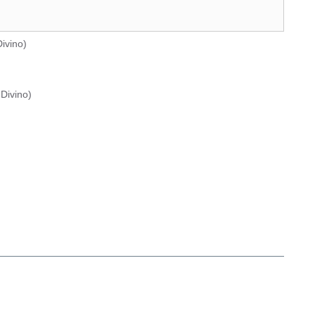
ivino
)
Divino
)