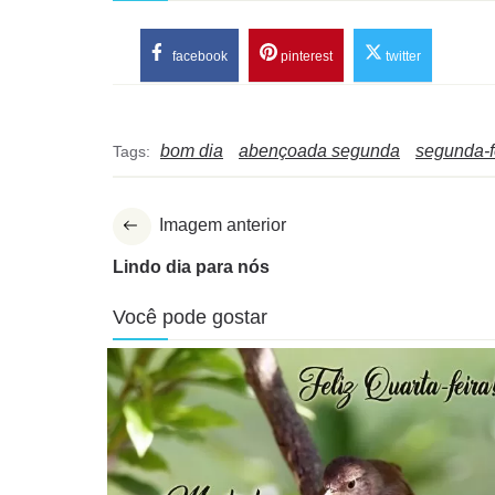
facebook
pinterest
twitter
bom dia
abençoada segunda
segunda-f
Tags:
Imagem anterior
Lindo dia para nós
Você pode gostar