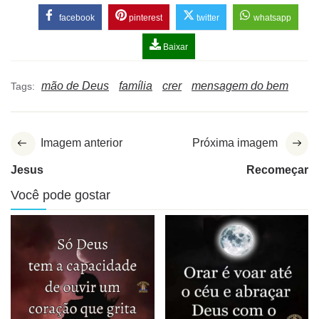
facebook
pinterest
twitter
whatsapp
Baixar
mão de Deus
família
crer
mensagem do bem
Tags:
Imagem anterior
Próxima imagem
Jesus
Recomeçar
Você pode gostar