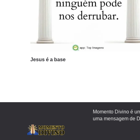
Jesus é a base
Momento Divino é um 
uma mensagem de Deu