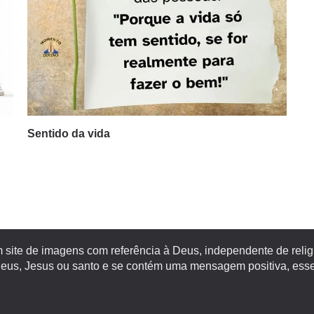
Sentido da vida
site de imagens com referência à Deus, independente de religiã
s, Jesus ou santo e se contém uma mensagem positiva, esse 