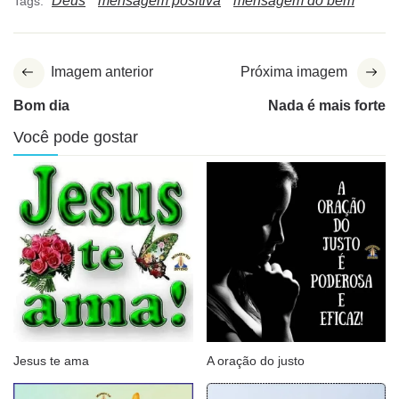
Deus
mensagem positiva
mensagem do bem
Tags:
Imagem anterior
Próxima imagem
Bom dia
Nada é mais forte
Você pode gostar
Jesus te ama
A oração do justo