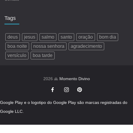
Tags
deus
jesus
salmo
santo
oração
bom dia
boa noite
nossa senhora
agradecimento
versículo
boa tarde
2026 🙏
Momento Divino
Google Play e o logotipo do Google Play são marcas registradas do
Google LLC.