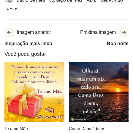
início de mês
começo de mês
Abril
bem-vindo
Tags:
Jesus
Imagem anterior
Próxima imagem
Inspiração mais linda
Boa noite
Você pode gostar
Te amo Mãe
Como Deus é bom