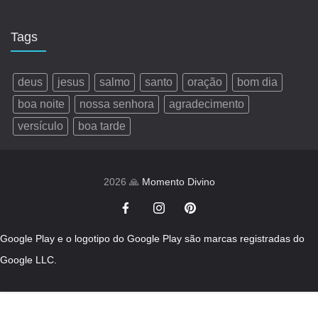
Tags
deus
jesus
salmo
santo
oração
bom dia
boa noite
nossa senhora
agradecimento
versículo
boa tarde
2026 🙏
Momento Divino
Google Play e o logotipo do Google Play são marcas registradas do
Google LLC.