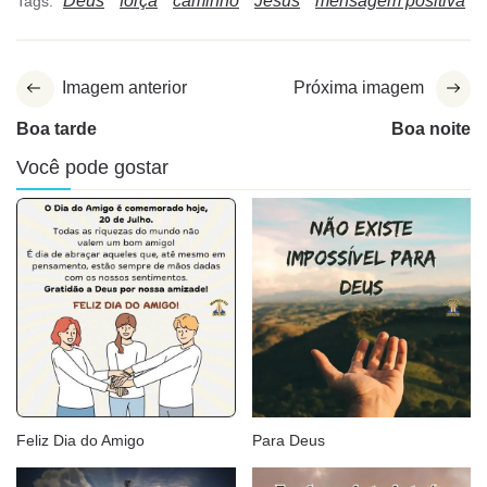
Deus
força
caminho
Jesus
mensagem positiva
Tags:
Imagem anterior
Próxima imagem
Boa tarde
Boa noite
Você pode gostar
Feliz Dia do Amigo
Para Deus