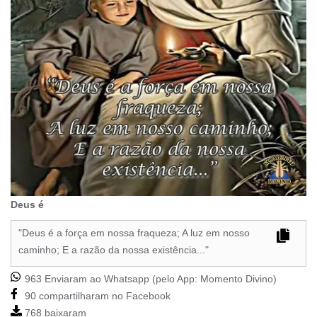
Deus é
"Deus é a força em nossa fraqueza; A luz em nosso
caminho; E a razão da nossa existência..."
963 Enviaram ao Whatsapp (pelo App:
Momento Divino
)
90 compartilharam no Facebook
768 baixaram