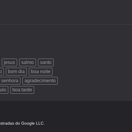
jesus
salmo
santo
o
bom dia
boa noite
 senhora
agradecimento
ulo
boa tarde
istradas do Google LLC.