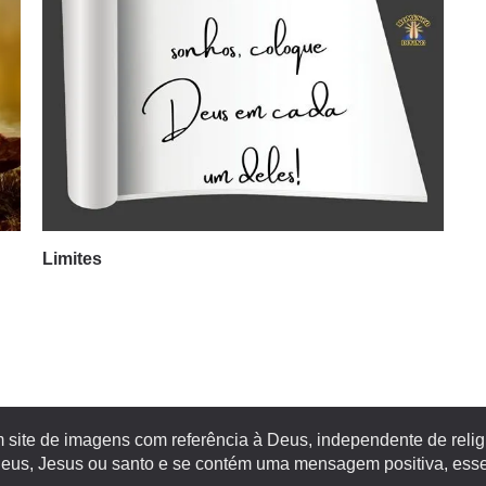
Limites
site de imagens com referência à Deus, independente de religiã
s, Jesus ou santo e se contém uma mensagem positiva, esse 