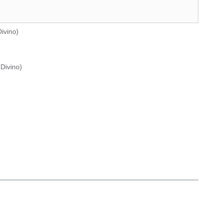
ivino
)
Divino
)