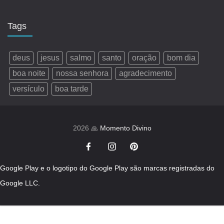
Tags
deus
jesus
salmo
santo
oração
bom dia
boa noite
nossa senhora
agradecimento
versículo
boa tarde
2026 🙏
Momento Divino
Google Play e o logotipo do Google Play são marcas registradas do
Google LLC.