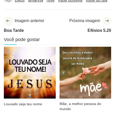
Deus
amanhã
hoje
frase positiva
frase do dia
Tags:
Imagem anterior
Próxima imagem
Boa Tarde
Efésios 5.20
Você pode gostar
Mãe, a melhor pessoa do
Louvado seja teu nome
mundo