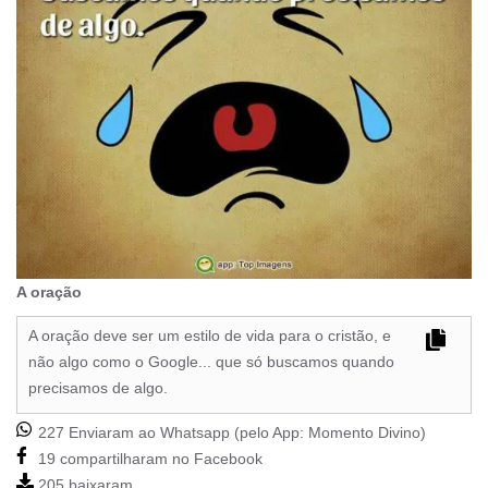
A oração
A oração deve ser um estilo de vida para o cristão, e
não algo como o Google... que só buscamos quando
precisamos de algo.
227 Enviaram ao Whatsapp (pelo App:
Momento Divino
)
19 compartilharam no Facebook
205 baixaram