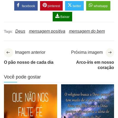
facebook
pinterest
twitter
whatsapp
Baixar
Deus
mensagem positiva
mensagem do bem
Tags:
Imagem anterior
Próxima imagem
O pão nosso de cada dia
Arco-íris em nosso
coração
Você pode gostar