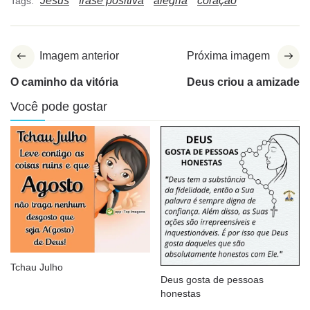
Jesus
frase positiva
alegria
coração
Tags:
Imagem anterior
Próxima imagem
O caminho da vitória
Deus criou a amizade
Você pode gostar
Tchau Julho
Deus gosta de pessoas
honestas