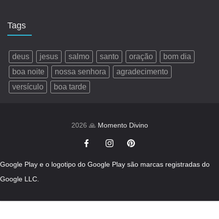
Tags
deus
jesus
salmo
santo
oração
bom dia
boa noite
nossa senhora
agradecimento
versículo
boa tarde
2026 🙏
Momento Divino
Google Play e o logotipo do Google Play são marcas registradas do
Google LLC.