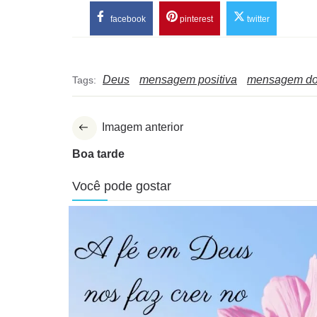
facebook
pinterest
twitter
Deus
mensagem positiva
mensagem d
Tags:
Imagem anterior
Boa tarde
Você pode gostar