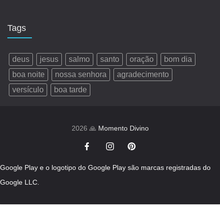
Tags
deus
jesus
salmo
santo
oração
bom dia
boa noite
nossa senhora
agradecimento
versículo
boa tarde
2026 🙏
Momento Divino
Google Play e o logotipo do Google Play são marcas registradas do
Google LLC.