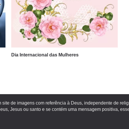
Dia Internacional das Mulheres
site de imagens com referência à Deus, independente de religiã
s, Jesus ou santo e se contém uma mensagem positiva, esse 