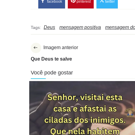
facebook
pinterest
twitter
Deus
mensagem positiva
mensagem d
Tags:
Imagem anterior
Que Deus te salve
Você pode gostar